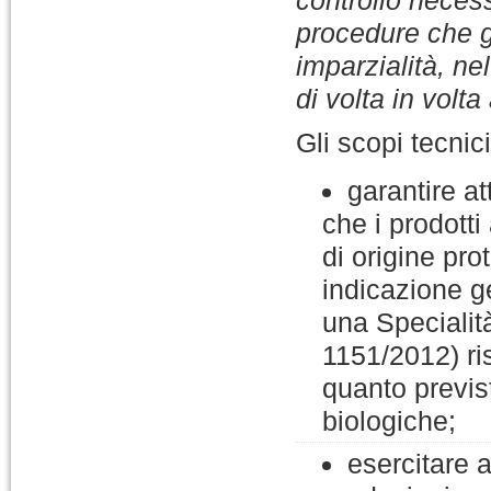
controllo necess
procedure che g
imparzialità, ne
di volta in volta 
Gli scopi tecnic
garantire at
che i prodott
di origine pr
indicazione g
una Specialit
1151/2012) ris
quanto previs
biologiche;
esercitare at