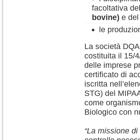
facoltativa de
bovine)
e de
le produzio
La società DQA 
costituita il 15
delle imprese p
certificato di a
iscritta nell’el
STG) del MIPAAF
come organismo 
Biologico con n
“La missione di D