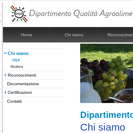
Home
Chi siamo
Riconoscimen
Chi siamo
DQA
Struttura
Riconoscimenti
Documentazione
Certificazioni
Contatti
Dipartiment
Chi siamo